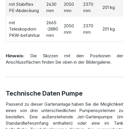
mit Stabiflex
2430
2050
2370
Regenwasser für WC, Waschmaschine oder andere
201 kg
PE-Abdeckung
mm
mm
mm
Haushaltsbereiche planen, empfehlen wir unsere
Hausanlagen
. Diese Komplettsysteme bieten alles, was
mit
2665
Sie für die Verwendung von Regenwasser im gesamten
2050
2370
Teleskopdom
-2880
201 kg
Haushalt benötigen. Weitere Modelle wie die
Hausanlage
mm
mm
PKW-befahrbar
mm
Premium 4000 L
und
Hausanlage Premium 7000 L
sind
ideale Optionen für größere Haushalte und bieten
erweiterte Funktionen.
Hinweis:
Die Skizzen mit den Positionen der
Anschlussflächen finden Sie oben in der Bildergalerie.
Installation Ihrer Zisternen-
Komplettanlage
Mit praktischen
Anschlussdichtungen
für den Zulauf und
Technische Daten Pumpe
Überlauf, sowie einer
Wasserentnahmebox
für den
Passend zu dieser Gartenanlage haben Sie die Möglichkeit
einfachen Zugang zu Ihrem Regenwasser, bleibt Ihre
eines von drei unterschiedlichen Pumpensystemen zu
Zisterne stets flexibel in der Nutzung. Sie können den Tank
bestellen. Eine außenstehende Jet-Gartenpumpe (im
problemlos an Ihre individuellen Anforderungen und
Standardlieferumfang enthalten) oder eine im Tank
Gegebenheiten anpassen. Der
Teleskopdom
ermöglicht