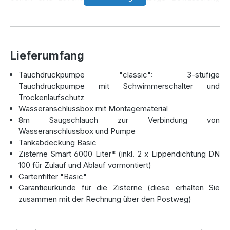
erforderlich ist. Mit einem Volumen von 6000 Litern können
Sie problemlos Ihre Pflanzen und Rasenflächen versorgen,
und das alles mit Regenwasser statt teurem Trinkwasser.
Dies schont nicht nur die Umwelt, sondern auch Ihr Budget.
Lieferumfang
Die Gartenanlage wird mit einer passenden Pumpe und
sämtlichem Zubehör geliefert, damit Sie sofort mit der
Tauchdruckpumpe "classic": 3-stufige
Regenwassernutzung starten können.
Tauchdruckpumpe mit Schwimmerschalter und
Trockenlaufschutz
Wasseranschlussbox mit Montagematerial
Zisterne aus robustem Kunststoff –
8m Saugschlauch zur Verbindung von
Langlebig und zuverlässig
Wasseranschlussbox und Pumpe
Tankabdeckung Basic
Die unterirdische Zisterne ist aus hochbelastbarem,
Zisterne Smart 6000 Liter* (inkl. 2 x Lippendichtung DN
säurebeständigem Polyethylen gefertigt. Dies sorgt für
100 für Zulauf und Ablauf vormontiert)
eine lange Lebensdauer und eine besonders hohe Stabilität
Gartenfilter "Basic"
des Tanks. Die Produktion im spannungsfreien
Garantieurkunde für die Zisterne (diese erhalten Sie
Rotationssinterverfahren macht den Tank nahezu
zusammen mit der Rechnung über den Postweg)
unverwüstlich, ohne Fugen oder Schweißnähte. So ist er
auch langfristig absolut dicht und garantiert
eine