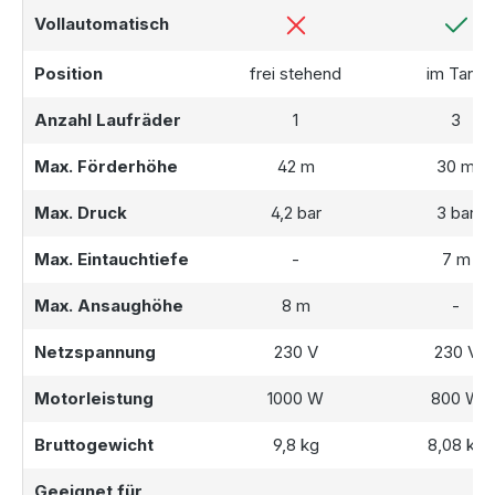
entlasten. Ideal für eine nachhaltige Regenwassernutzung
Vollautomatisch
in Ihrem Garten!
Position
frei stehend
im Tank
Anzahl Laufräder
1
3
Max. Förderhöhe
42 m
30 m
Max. Druck
4,2 bar
3 bar
Max. Eintauchtiefe
-
7 m
Max. Ansaughöhe
8 m
-
Netzspannung
230 V
230 V
Motorleistung
1000 W
800 W
Bruttogewicht
9,8 kg
8,08 kg
Geeignet für