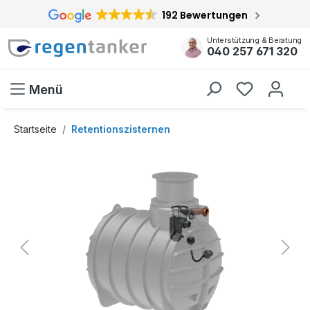
192 Bewertungen
inhalt springen
Unterstützung & Beratung
040 257 671 320
Menü
Startseite
Retentionszisternen