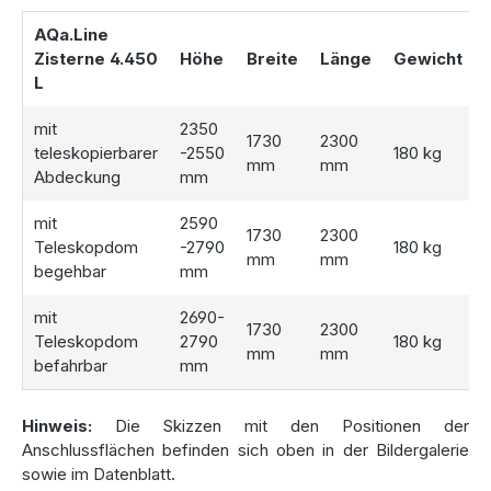
kurzfristig an. Durch die kontrollierte Abgabe sinkt er
AQa.Line
anschließend wieder auf das Ausgangsniveau. Ein
Zisterne 4.450
Höhe
Breite
Länge
Gewicht
unkontrolliertes Überlaufen verhindert der vormontierte
L
Überlaufsiphon. Zudem sorgt ein feinmaschiger Filterkorb
dafür, dass Blätter und Schmutz nicht die Ablaufdrossel
mit
2350
blockieren. Die Reinigung des Filters ist dank des
1730
2300
teleskopierbarer
-2550
180 kg
Tankschachts mit wenigen Handgriffen erledigt.
mm
mm
Abdeckung
mm
mit
2590
Einfache Installation dank
1730
2300
Teleskopdom
-2790
180 kg
mm
mm
höhenverstellbarer Deckel
begehbar
mm
mit
2690-
Die Zisterne wiegt 180 kg und ist dank integrierter Kranösen
1730
2300
Teleskopdom
2790
180 kg
und Haltegriffe einfach zu installieren. Die AQa.Line-
mm
mm
befahrbar
mm
Produktlinie bietet drei höhenverstellbare Deckellösungen
zur einfachen Anpassung an die Geländeoberkante. Der
Standarddeckel ist teleskopierbar und bis 200 kg belastbar.
Hinweis:
Die Skizzen mit den Positionen der
Alternativ gibt es einen Teleskopdom mit 25 cm
Anschlussflächen befinden sich oben in der Bildergalerie
Höhenverstellung, entweder in einer bis 200 kg
sowie im Datenblatt.
begehbaren oder bis 600 kg radlastbefahrbaren Variante.