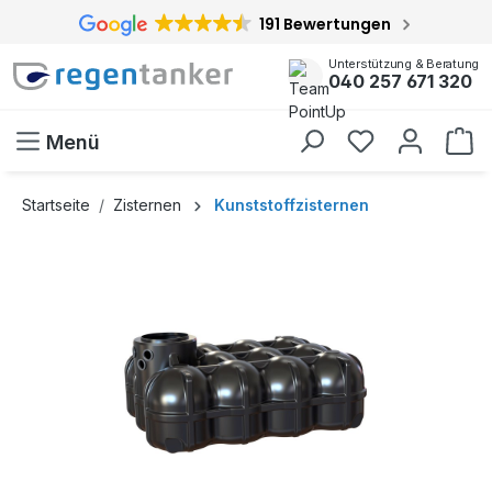
191 Bewertungen
inhalt springen
Unterstützung & Beratung
040 257 671 320
Menü
Startseite
Zisternen
Kunststoffzisternen